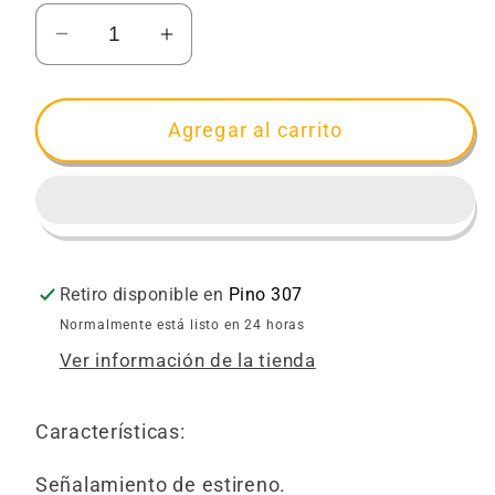
Reducir
Aumentar
cantidad
cantidad
para
para
Señalamiento
Señalamiento
Agregar al carrito
Su
Su
Familia
Familia
Lo
Lo
Espera
Espera
Retiro disponible en
Pino 307
Normalmente está listo en 24 horas
Ver información de la tienda
Características:
Señalamiento de estireno.