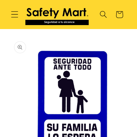
Ir
directamente
Carrito
al contenido
Ir
directamente
a la
información
del producto