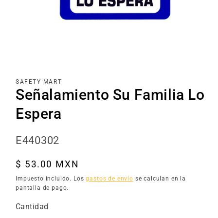
Abrir
elemento
multimedia
1
en
una
SAFETY MART
ventana
Señalamiento Su Familia Lo
modal
Espera
SKU:
E440302
Precio
$ 53.00 MXN
habitual
Impuesto incluido. Los
gastos de envío
se calculan en la
pantalla de pago.
Cantidad