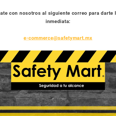
e con nosotros al siguiente correo para darte l
inmediata:
e-commerce@safetymart.mx