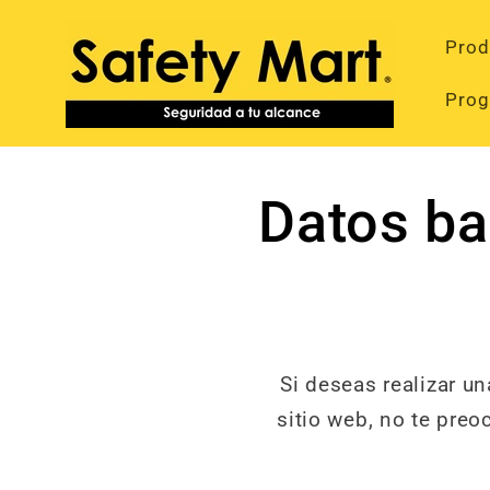
Ir
directamente
Prod
al contenido
Prog
Datos ba
Si deseas realizar u
sitio web, no te pre