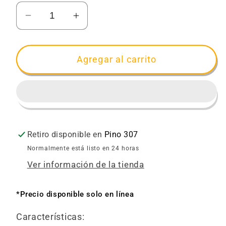
Reducir
Aumentar
cantidad
cantidad
para
para
Señalamiento
Señalamiento
Agregar al carrito
No
No
Estacionarse
Estacionarse
Retiro disponible en
Pino 307
Normalmente está listo en 24 horas
Ver información de la tienda
*Precio disponible solo en línea
Características: