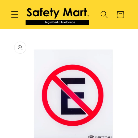
Ir
directamente
Carrito
al contenido
Ir
directamente
a la
información
del producto