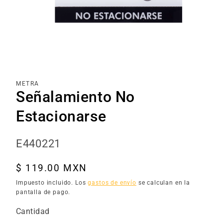
Abrir
elemento
multimedia
1
en
una
METRA
ventana
Señalamiento No
modal
Estacionarse
SKU:
E440221
Precio
$ 119.00 MXN
habitual
Impuesto incluido. Los
gastos de envío
se calculan en la
pantalla de pago.
Cantidad