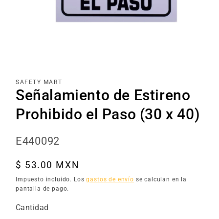
Abrir
elemento
multimedia
1
en
una
SAFETY MART
ventana
Señalamiento de Estireno
modal
Prohibido el Paso (30 x 40)
SKU:
E440092
Precio
$ 53.00 MXN
habitual
Impuesto incluido. Los
gastos de envío
se calculan en la
pantalla de pago.
Cantidad