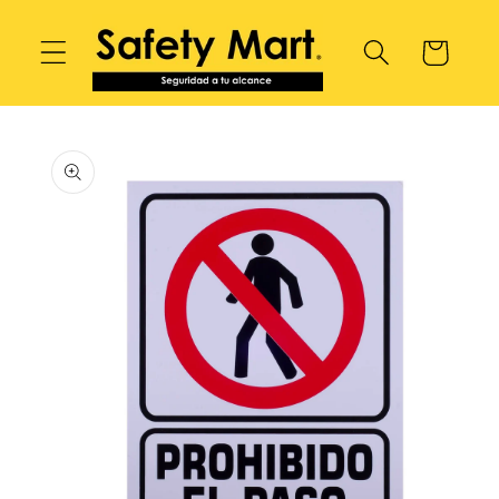
Ir
directamente
Carrito
al contenido
Ir
directamente
a la
información
del producto