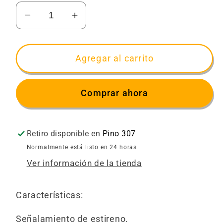
Reducir
Aumentar
cantidad
cantidad
para
para
Señalamiento
Señalamiento
Agregar al carrito
de
de
Estireno
Estireno
Comprar ahora
Prohibido
Prohibido
el
el
Paso
Paso
Retiro disponible en
Pino 307
(30
(30
x
x
Normalmente está listo en 24 horas
40)
40)
Ver información de la tienda
Características:
Señalamiento de estireno.