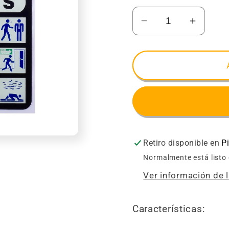
Reducir
Aument
cantidad
cantida
para
para
Señalamiento
Señala
de
de
Acrílico
Acrílico
Incendio
Incendi
y
y
Sismo
Sismo
Retiro disponible en
P
(25
(25
x
x
Normalmente está listo
30)
30)
Ver información de l
Características: