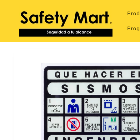
Ir
directamente
Prod
al contenido
Prog
Ir
directamente
a la
información
del producto