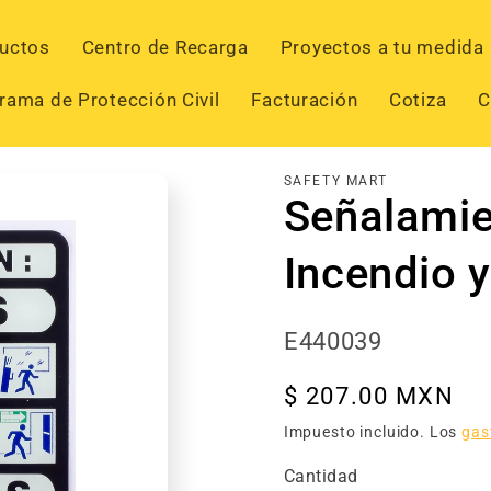
uctos
Centro de Recarga
Proyectos a tu medida
rama de Protección Civil
Facturación
Cotiza
C
SAFETY MART
Señalamie
Incendio y
SKU:
E440039
Precio
$ 207.00 MXN
habitual
Impuesto incluido. Los
gas
Cantidad