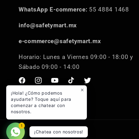
WhatsApp E-commerce:
55 4884 1468
info@safetymart.mx
e-commerce@safetymart.mx
Horario: Lunes a Viernes 09:00 - 18:00 y
Sábado 09:00 - 14:00
Facebook
Instagram
YouTube
TikTok
Twitter
¡Hola! ¿Cómo podemos
ayudarte? Toque aquí para
comenzar a chatear con
nosotros.
1
¡Chatea con nosotros!