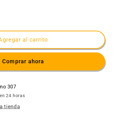
ar
d
miento
Agregar al carrito
Comprar ahora
o
ino 307
 en 24 horas
a tienda