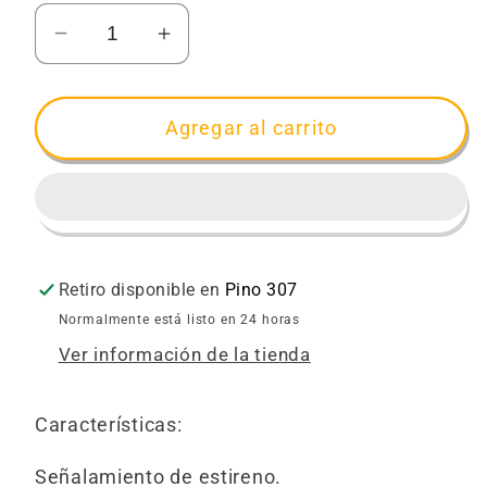
Reducir
Aumentar
cantidad
cantidad
para
para
Señalamiento
Señalamiento
Agregar al carrito
Cuarto
Cuarto
de
de
Máquinas
Máquinas
Retiro disponible en
Pino 307
Normalmente está listo en 24 horas
Ver información de la tienda
Características:
Señalamiento de estireno.