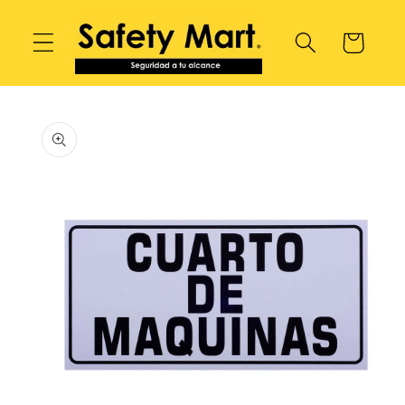
Ir
directamente
Carrito
al contenido
Ir
directamente
a la
información
del producto