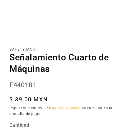
Abrir
elemento
multimedia
1
en
una
SAFETY MART
ventana
Señalamiento Cuarto de
modal
Máquinas
SKU:
E440181
Precio
$ 39.00 MXN
habitual
Impuesto incluido. Los
gastos de envío
se calculan en la
pantalla de pago.
Cantidad