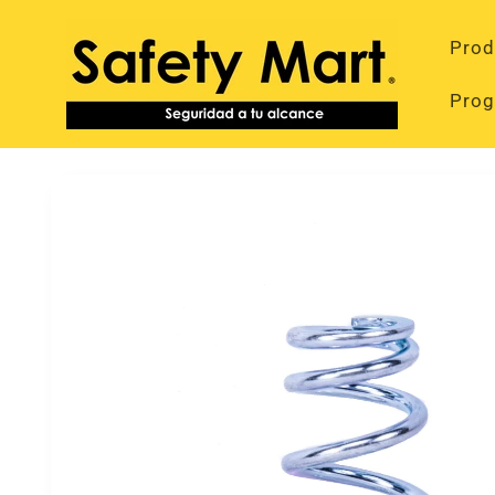
Ir
directamente
Prod
al contenido
Prog
Ir
directamente
a la
información
del producto