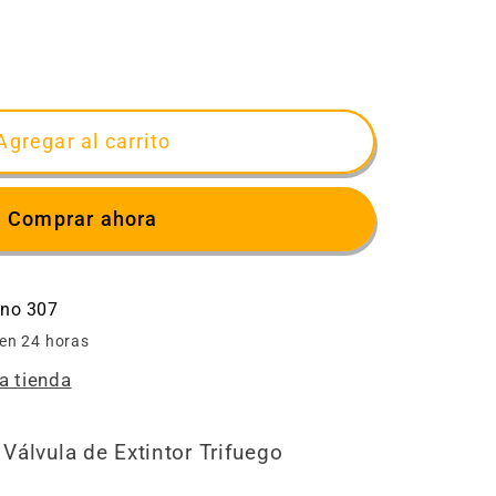
ar
d
RTE
Agregar al carrito
CO
TIL
Comprar ahora
ino 307
 en 24 horas
a tienda
Válvula de Extintor Trifuego