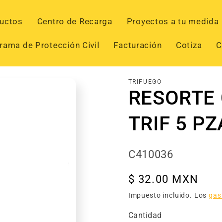
uctos
Centro de Recarga
Proyectos a tu medida
rama de Protección Civil
Facturación
Cotiza
C
TRIFUEGO
RESORTE 
TRIF 5 P
SKU:
C410036
Precio
$ 32.00 MXN
habitual
Impuesto incluido. Los
gas
Cantidad