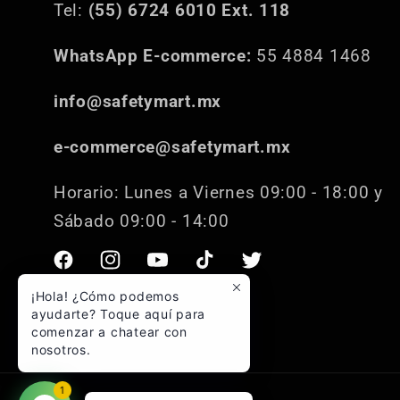
Tel:
(55) 6724 6010 Ext. 118
WhatsApp E-commerce:
55 4884 1468
info@safetymart.mx
e-commerce@safetymart.mx
Horario: Lunes a Viernes 09:00 - 18:00 y
Sábado 09:00 - 14:00
Facebook
Instagram
YouTube
TikTok
Twitter
¡Hola! ¿Cómo podemos
ayudarte? Toque aquí para
comenzar a chatear con
nosotros.
1