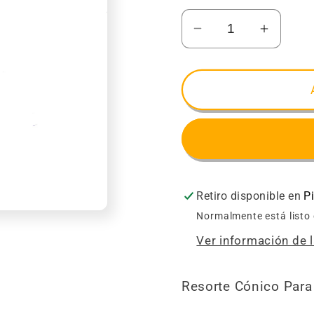
Reducir
Aument
cantidad
cantida
para
para
RESORTE
RESO
CONICO
CONI
PORTATIL
PORTA
TRIF
TRIF
5
5
PZAS
PZAS
Retiro disponible en
P
Normalmente está listo
Ver información de l
Resorte Cónico Para 