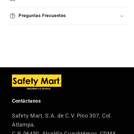
Preguntas Frecuentes
Contáctanos
Safety Mart, S.A. de C.V.
Pino 307, Col.
Atlampa,
C.P. 06450, Alcaldía Cuauhtémoc, CDMX