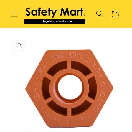
Ir
directamente
Carrito
al contenido
Ir
directamente
a la
información
del producto