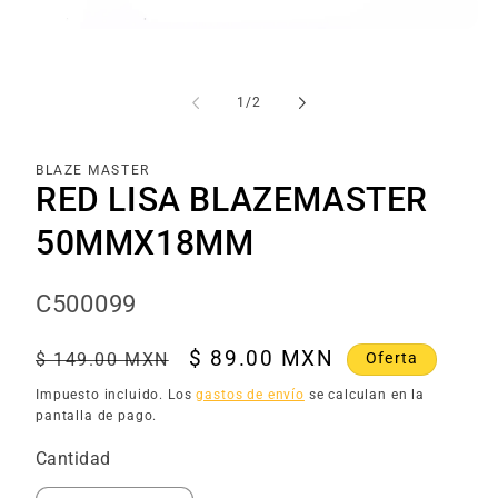
Abrir
elemento
multimedia
1
de
1
/
2
en
una
ventana
modal
BLAZE MASTER
RED LISA BLAZEMASTER
50MMX18MM
SKU:
C500099
Precio
Precio
$ 89.00 MXN
Oferta
$ 149.00 MXN
habitual
de
Impuesto incluido. Los
gastos de envío
se calculan en la
oferta
pantalla de pago.
Cantidad