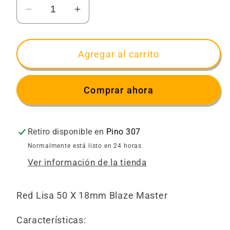
Reducir
Aumentar
cantidad
cantidad
para
para
RED
RED
Agregar al carrito
LISA
LISA
BLAZEMASTER
BLAZEMASTER
Comprar ahora
50MMX18MM
50MMX18MM
Retiro disponible en
Pino 307
Normalmente está listo en 24 horas
Ver información de la tienda
Red Lisa 50 X 18mm Blaze Master
Características: