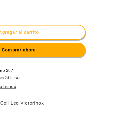
ar
d
Agregar al carrito
RINOX
Comprar ahora
A
ino 307
ER
 en 24 horas
a tienda
Cell Led Victorinox