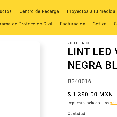
uctos
Centro de Recarga
Proyectos a tu medida
rama de Protección Civil
Facturación
Cotiza
C
VICTORINOX
LINT LED
NEGRA BL
SKU:
B340016
Precio
$ 1,390.00 MXN
habitual
Impuesto incluido. Los
gas
Cantidad