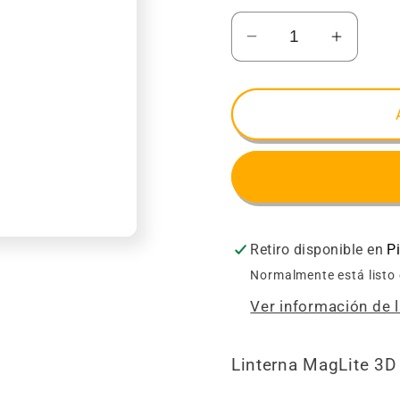
Reducir
Aument
cantidad
cantida
para
para
LINT
LINT
LED
LED
VICTORINOX
VICTO
3
3
CELL
CELL
NEGRA
NEGR
Retiro disponible en
P
BLISTER
BLIST
Normalmente está listo
Ver información de l
Linterna MagLite 3D 