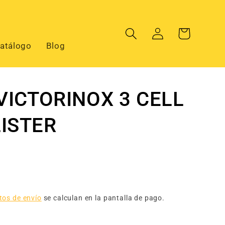
Iniciar
Carrito
sesión
atálogo
Blog
 VICTORINOX 3 CELL
ISTER
tos de envío
se calculan en la pantalla de pago.