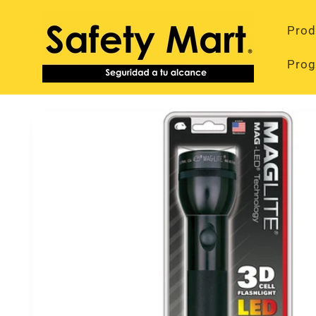
Ir
directamente
Prod
al contenido
Prog
Ir
directamente
a la
información
del producto