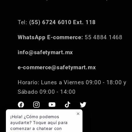
Tel:
(55) 6724 6010 Ext. 118
WhatsApp E-commerce:
55 4884 1468
info@safetymart.mx
e-commerce@safetymart.mx
Horario: Lunes a Viernes 09:00 - 18:00 y
Sábado 09:00 - 14:00
Facebook
Instagram
YouTube
TikTok
Twitter
¡Hola! ¿Cómo podemos
ayudarte? Toque aquí para
comenzar a chatear con