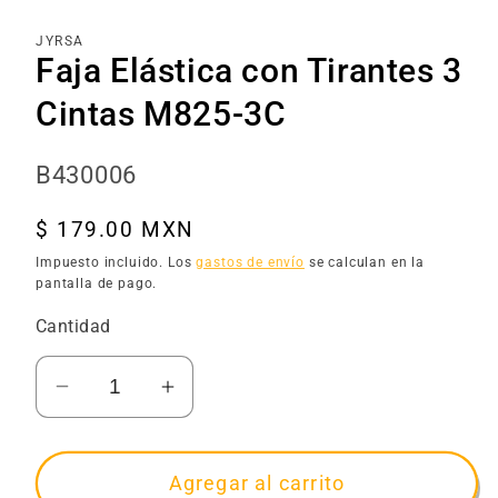
1
en
una
JYRSA
ventana
Faja Elástica con Tirantes 3
modal
Cintas M825-3C
SKU:
B430006
Precio
$ 179.00 MXN
habitual
Impuesto incluido. Los
gastos de envío
se calculan en la
pantalla de pago.
Cantidad
Reducir
Aumentar
cantidad
cantidad
para
para
Faja
Faja
Agregar al carrito