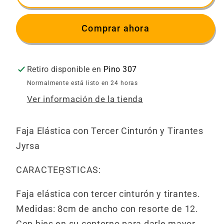
Elástica
Elástica
con
con
Comprar ahora
Tirantes
Tirantes
3
3
Cintas
Cintas
Retiro disponible en
Pino 307
M825-
M825-
3C
3C
Normalmente está listo en 24 horas
Ver información de la tienda
Faja Elástica con Tercer Cinturón y Tirantes
Jyrsa
CARACTER͍STICAS:
Faja elástica con tercer cinturón y tirantes.
Medidas: 8cm de ancho con resorte de 12.
Con bies en su contorno para darle mayor