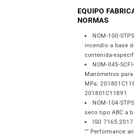
EQUIPO FABRIC
NORMAS
NOM-100-STPS-
incendio a base d
contenida-especi
NOM-045-SCFI-
Manómetros para 
MPa: 201801C116
201801C11891
NOM-104-STPS,
seco tipo ABC a b
ISO 7165:2017 F
"“ Performance an