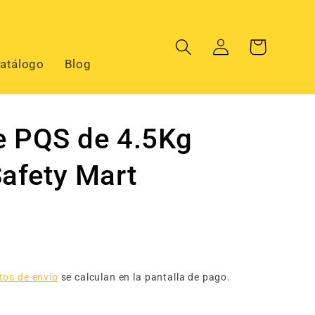
Iniciar
Carrito
sesión
atálogo
Blog
de PQS de 4.5Kg
afety Mart
tos de envío
se calculan en la pantalla de pago.