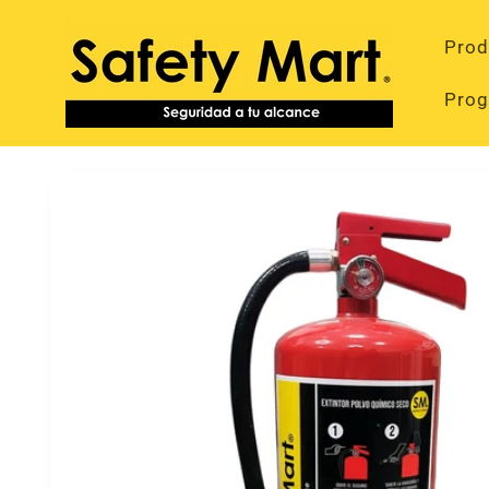
Ir
directamente
Prod
al contenido
Prog
Ir
directamente
a la
información
del producto