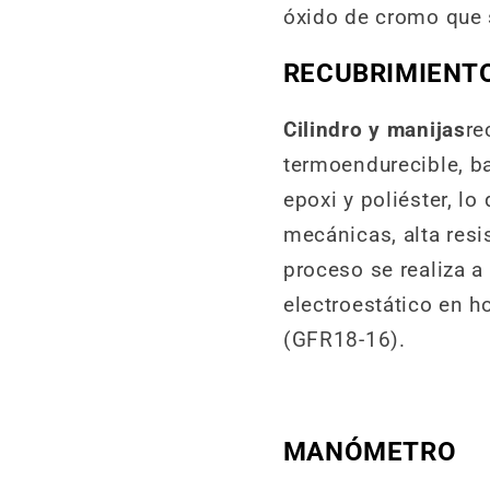
óxido de cromo que s
RECUBRIMIENTO
Cilindro y manijas
re
termoendurecible, b
epoxi y poliéster, l
mecánicas, alta resis
proceso se realiza a
electroestático en h
(GFR18-16).
MANÓMETRO