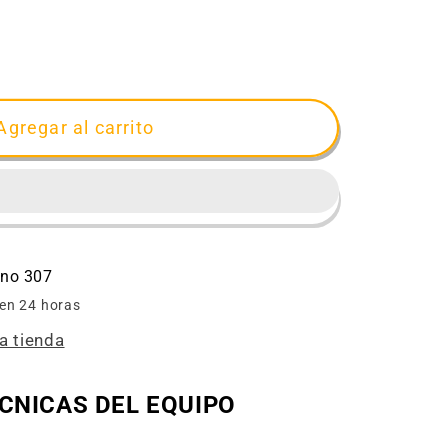
ar
d
r
Agregar al carrito
o
ino 307
 en 24 horas
a tienda
CNICAS DEL EQUIPO