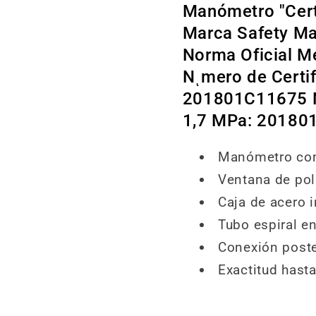
Manómetro "Cert
Marca Safety Mar
Norma Oficial 
Nͺmero de Certi
201801C11675 N
1,7 MPa: 20180
Manómetro con
Ventana de pol
Caja de acero 
Tubo espiral e
Conexión poste
Exactitud hasta