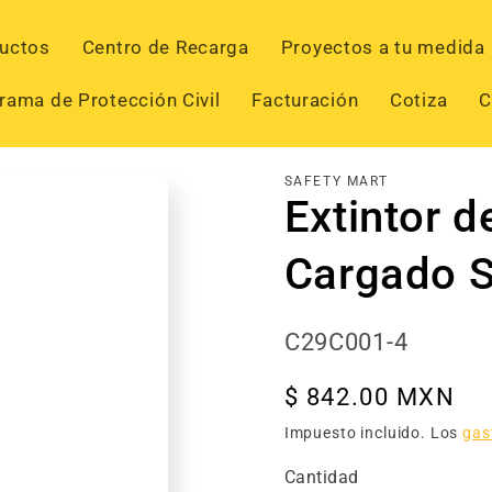
uctos
Centro de Recarga
Proyectos a tu medida
rama de Protección Civil
Facturación
Cotiza
C
SAFETY MART
Extintor 
Cargado S
SKU:
C29C001-4
Precio
$ 842.00 MXN
habitual
Impuesto incluido. Los
gas
Cantidad