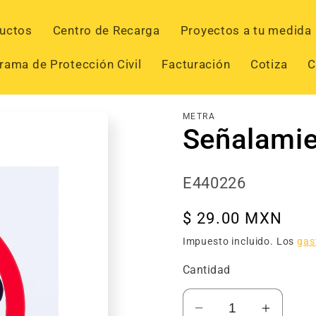
uctos
Centro de Recarga
Proyectos a tu medida
rama de Protección Civil
Facturación
Cotiza
C
METRA
Señalami
SKU:
E440226
Precio
$ 29.00 MXN
habitual
Impuesto incluido. Los
gas
Cantidad
Reducir
Aument