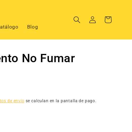
Iniciar
Carrito
sesión
atálogo
Blog
ento No Fumar
tos de envío
se calculan en la pantalla de pago.
ar