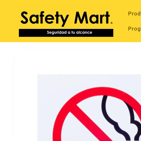
Ir
directamente
Prod
al contenido
Prog
Ir
directamente
a la
información
del producto