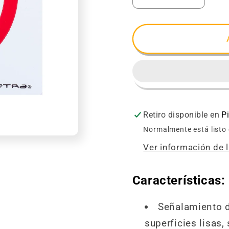
cantidad
cantida
para
para
Señalamiento
Señala
No
No
Fumar
Fumar
Retiro disponible en
P
Normalmente está listo
Ver información de l
Características:
Señalamiento d
superficies lisas,