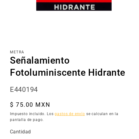
Abrir
elemento
multimedia
1
en
una
METRA
ventana
Señalamiento
modal
Fotoluminiscente Hidrante
SKU:
E440194
Precio
$ 75.00 MXN
habitual
Impuesto incluido. Los
gastos de envío
se calculan en la
pantalla de pago.
Cantidad