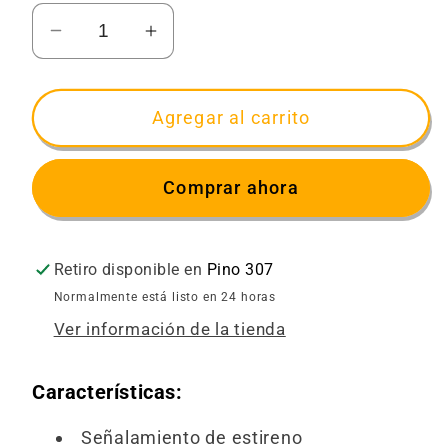
Reducir
Aumentar
cantidad
cantidad
para
para
Señalamiento
Señalamiento
Agregar al carrito
Fotoluminiscente
Fotoluminiscente
Hidrante
Hidrante
Comprar ahora
Retiro disponible en
Pino 307
Normalmente está listo en 24 horas
Ver información de la tienda
Características:
Señalamiento de estireno