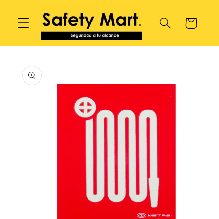
Ir
directamente
Carrito
al contenido
Ir
directamente
a la
información
del producto