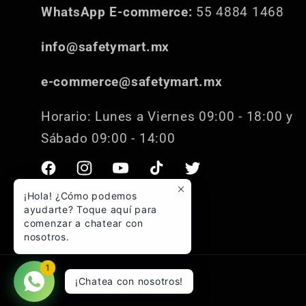
WhatsApp E-commerce:
55 4884 1468
info@safetymart.mx
e-commerce@safetymart.mx
Horario: Lunes a Viernes 09:00 - 18:00 y
Sábado 09:00 - 14:00
Facebook
Instagram
YouTube
TikTok
Twitter
¡Hola! ¿Cómo podemos
ayudarte? Toque aquí para
comenzar a chatear con
nosotros.
1
¡Chatea con nosotros!