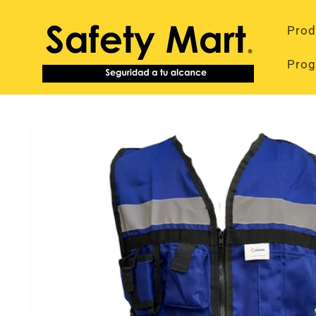
Ir
directamente
Prod
al contenido
Prog
Ir
directamente
a la
información
del producto