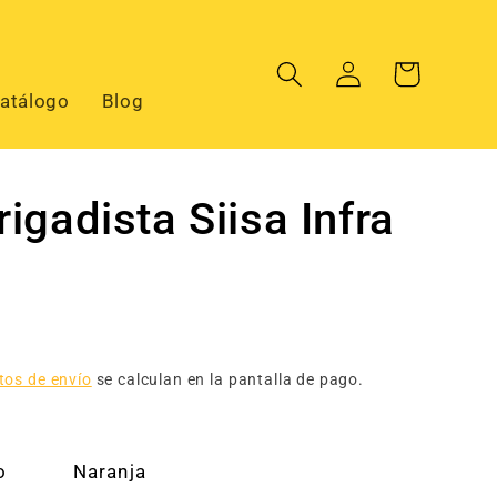
Iniciar
Carrito
sesión
atálogo
Blog
igadista Siisa Infra
tos de envío
se calculan en la pantalla de pago.
o
Naranja