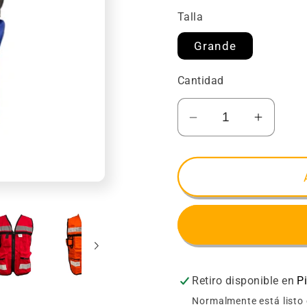
Talla
Grande
Cantidad
Reducir
Aument
cantidad
cantida
para
para
Chaleco
Chalec
Brigadista
Brigadi
Siisa
Siisa
Infra
Infra
Retiro disponible en
P
Normalmente está listo