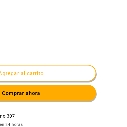
ar
d
o
Agregar al carrito
sta
Comprar ahora
ino 307
 en 24 horas