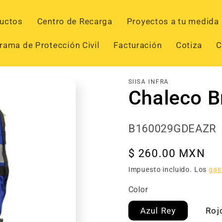
uctos
Centro de Recarga
Proyectos a tu medida
rama de Protección Civil
Facturación
Cotiza
C
SIISA INFRA
Chaleco Br
SKU:
B160029GDEAZR
Precio
$ 260.00 MXN
habitual
Impuesto incluido. Los
gas
Color
Azul Rey
Roj