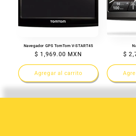
c
i
ó
n
Navegador GPS TomTom V-START45
N
Precio
$ 1,969.00 MXN
Prec
$ 2
:
habitual
habi
Agregar al carrito
Agre