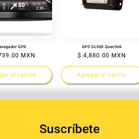
avegador GPS
GPS GL505 Queclink
io
,739.00 MXN
Precio
$ 4,880.00 MXN
tual
habitual
gar al carrito
Agregar al carrito
Suscríbete