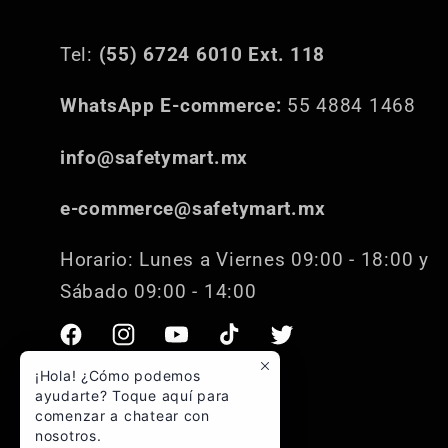
Tel:
(55) 6724 6010 Ext. 118
WhatsApp E-commerce:
55 4884 1468
info@safetymart.mx
e-commerce@safetymart.mx
Horario: Lunes a Viernes 09:00 - 18:00 y
Sábado 09:00 - 14:00
Facebook
Instagram
YouTube
TikTok
Twitter
¡Hola! ¿Cómo podemos
ayudarte? Toque aquí para
comenzar a chatear con
nosotros.