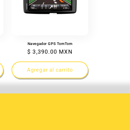
Navegador GPS TomTom
Precio
$ 3,390.00 MXN
habitual
Agregar al carrito